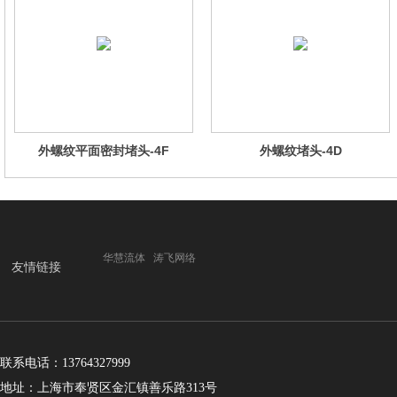
外螺纹平面密封堵头-4F
外螺纹堵头-4D
华慧流体
涛飞网络
友情链接
联系电话：13764327999
地址：上海市奉贤区金汇镇善乐路313号